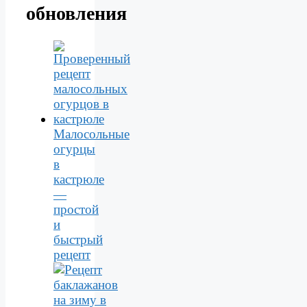
обновления
Малосольные
огурцы
в
кастрюле
—
простой
и
быстрый
рецепт