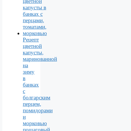
Рецепт
цветной
капусты,
маринованной
на
зиму
в
банках
с
болгарским
перцем,
помидорами
и
морковью
пошаговый