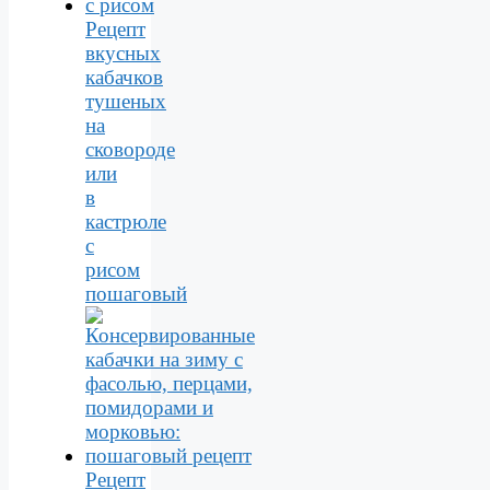
Рецепт
вкусных
кабачков
тушеных
на
сковороде
или
в
кастрюле
с
рисом
пошаговый
Рецепт