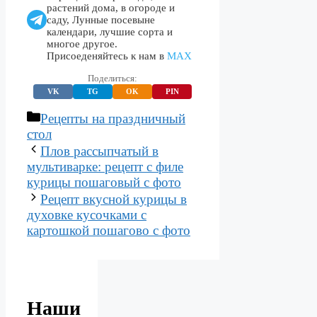
растений дома, в огороде и
саду, Лунные посевыне
календари, лучшие сорта и
многое другое.
Присоеденяйтесь к нам в
МАХ
Поделиться:
VK
TG
OK
PIN
Рубрики
Рецепты на праздничный
стол
Плов рассыпчатый в
мультиварке: рецепт с филе
курицы пошаговый с фото
Рецепт вкусной курицы в
духовке кусочками с
картошкой пошагово с фото
Наши