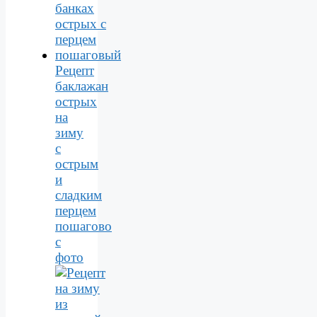
Рецепт
баклажан
острых
на
зиму
с
острым
и
сладким
перцем
пошагово
с
фото