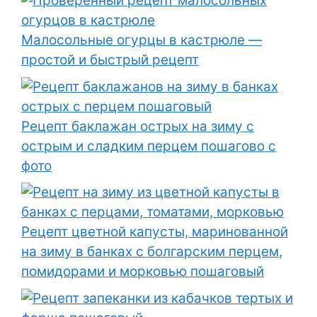
Малосольные огурцы в кастрюле —
простой и быстрый рецепт
Рецепт баклажан острых на зиму с
острым и сладким перцем пошагово с
фото
Рецепт цветной капусты, маринованной
на зиму в банках с болгарским перцем,
помидорами и морковью пошаговый