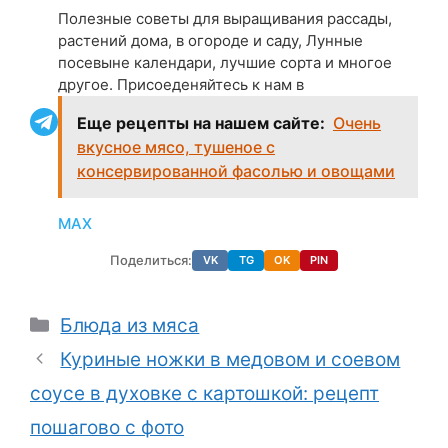
Полезные советы для выращивания рассады,
растений дома, в огороде и саду, Лунные
посевыне календари, лучшие сорта и многое
другое. Присоеденяйтесь к нам в
Еще рецепты на нашем сайте:
Очень
вкусное мясо, тушеное с
консервированной фасолью и овощами
МАХ
Поделиться:
VK
TG
OK
PIN
Рубрики
Блюда из мяса
Куриные ножки в медовом и соевом
соусе в духовке с картошкой: рецепт
пошагово с фото