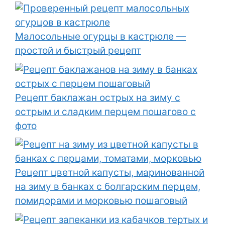
Малосольные огурцы в кастрюле —
простой и быстрый рецепт
Рецепт баклажан острых на зиму с
острым и сладким перцем пошагово с
фото
Рецепт цветной капусты, маринованной
на зиму в банках с болгарским перцем,
помидорами и морковью пошаговый