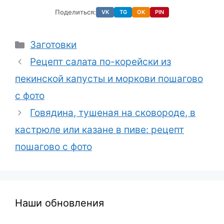
Поделиться:
VK
TG
OK
PIN
Рубрики
Заготовки
Рецепт салата по-корейски из
пекинской капусты и моркови пошагово
с фото
Говядина, тушеная на сковороде, в
кастрюле или казане в пиве: рецепт
пошагово с фото
Наши обновления