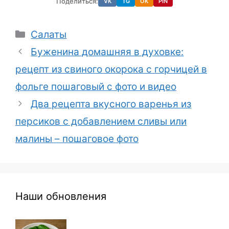
Поделиться:
VK
TG
OK
PIN
Рубрики
Салаты
Буженина домашняя в духовке:
рецепт из свиного окорока с горчицей в
фольге пошаговый с фото и видео
Два рецепта вкусного варенья из
персиков с добавлением сливы или
малины – пошаговое фото
Наши обновления