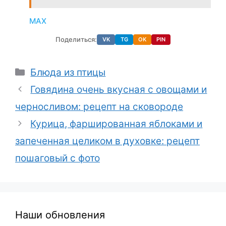
МАХ
Поделиться:
VK
TG
OK
PIN
Рубрики
Блюда из птицы
Говядина очень вкусная с овощами и
черносливом: рецепт на сковороде
Курица, фаршированная яблоками и
запеченная целиком в духовке: рецепт
пошаговый с фото
Наши обновления