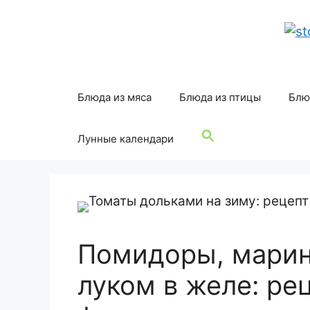
Перейти
к
содержимому
Блюда из мяса
Блюда из птицы
Блю
Лунные календари
Помидоры, марин
луком в желе: ре