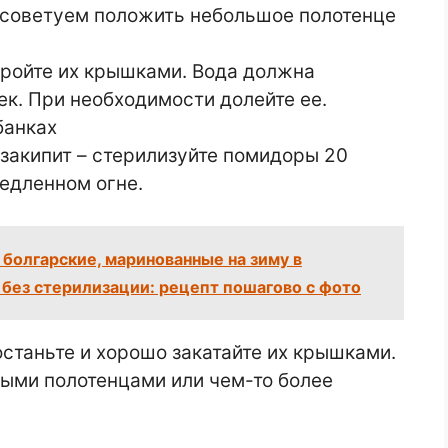
и советуем положить небольшое полотенце
кройте их крышками. Вода должна
ек. При необходимости долейте ее.
 закипит – стерилизуйте помидоры 20
медленном огне.
болгарские, маринованные на зиму в
 без стерилизации: рецепт пошагово с фото
останьте и хорошо закатайте их крышками.
лыми полотенцами или чем-то более