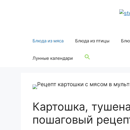
Перейти
к
содержимому
Блюда из мяса
Блюда из птицы
Блю
Лунные календари
Картошка, тушена
пошаговый рецепт