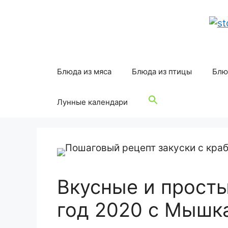
Перейти
к
содержимому
Блюда из мяса
Блюда из птицы
Блю
Лунные календари
Вкусные и просты
год 2020 с Мышк