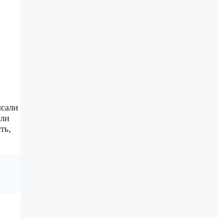
исали
или
ть,