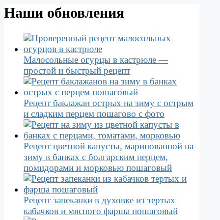
Наши обновления
Малосольные огурцы в кастрюле —
простой и быстрый рецепт
Рецепт баклажан острых на зиму с острым
и сладким перцем пошагово с фото
Рецепт цветной капусты, маринованной на
зиму в банках с болгарским перцем,
помидорами и морковью пошаговый
Рецепт запеканки в духовке из тертых
кабачков и мясного фарша пошаговый