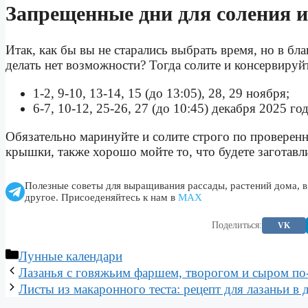
Запрещенные дни для соления 
Итак, как бы вы не старались выбрать время, но в б
делать нет возможности? Тогда солите и консервируй
1-2, 9-10, 13-14, 15 (до 13:05), 28, 29 ноября;
6-7, 10-12, 25-26, 27 (до 10:45) декабря 2025 год
Обязательно маринуйте и солите строго по проверен
крышки, также хорошо мойте то, что будете заготавл
Полезные советы для выращивания рассады, растений дома, в
другое. Присоеденяйтесь к нам в
МАХ
Поделиться:
VK
Рубрики
Лунные календари
Лазанья с говяжьим фаршем, творогом и сыром по-
Листы из макаронного теста: рецепт для лазаньи 