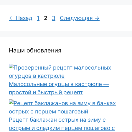
Страница
Страница
Страница
←
Назад
1
2
3
Следующая
→
Наши обновления
Малосольные огурцы в кастрюле —
простой и быстрый рецепт
Рецепт баклажан острых на зиму с
острым и сладким перцем пошагово с